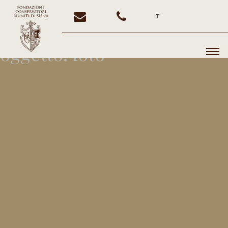
IT
oggetto:
foto