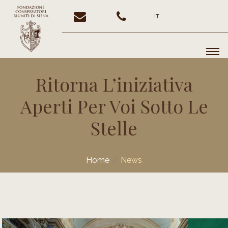
IT
Ritorna L’iniziativa
Aperti Per Voi Sotto Le
Stelle
Home
News