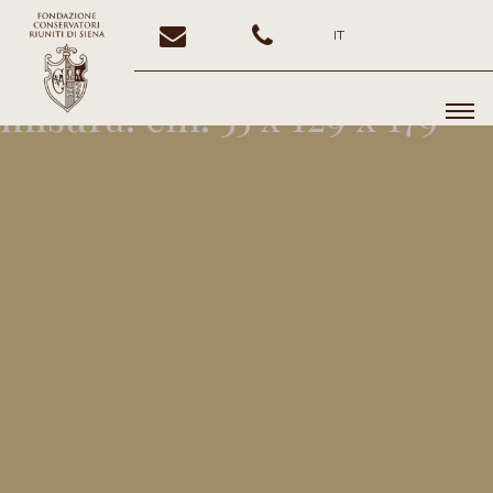
IT
misura:
cm. 55 x 129 x 179