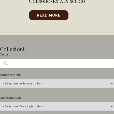
Consolle del XIX secolo
READ MORE
Collezioni.
Cerca
Ricerca
Autore/ambito
Cronologia/data