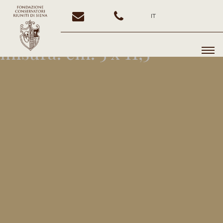
IT
misura:
cm. 5 x 11,5