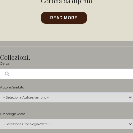
Corona da dipinto
READ MORE
Collezioni.
Cerca
Ricerca
Autore/ambito
Cronologia/data