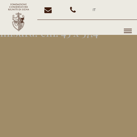
IT
misura:
cm. 45 x 57,4