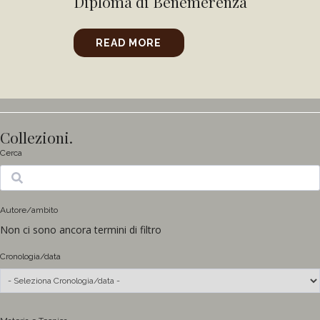
Diploma di Benemerenza
READ MORE
Collezioni.
Cerca
Ricerca
Autore/ambito
Non ci sono ancora termini di filtro
Cronologia/data