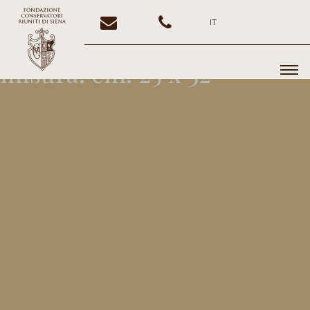
IT
misura:
cm. 23 x 32