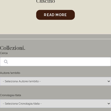
Cuscino
READ MORE
Collezioni.
Cerca
Ricerca
Autore/ambito
Cronologia/data