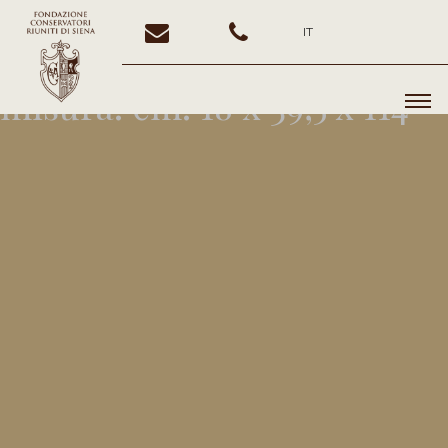
IT
misura:
cm. 18 x 39,5 x 114