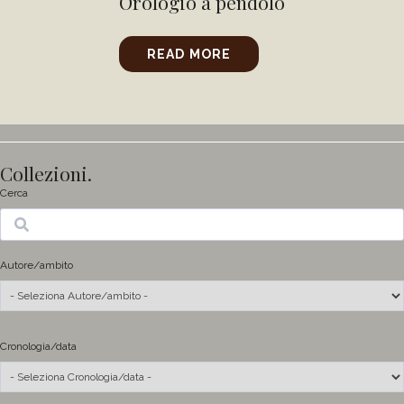
Orologio a pendolo
READ MORE
Collezioni.
Cerca
Ricerca
Autore/ambito
Cronologia/data