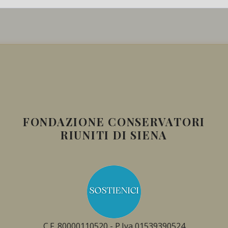
FONDAZIONE CONSERVATORI
RIUNITI DI SIENA
C.F. 80000110520 - P.Iva 01539390524