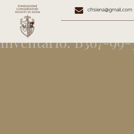
cfrsiena@gmail.com
Inventario:
B367-99-