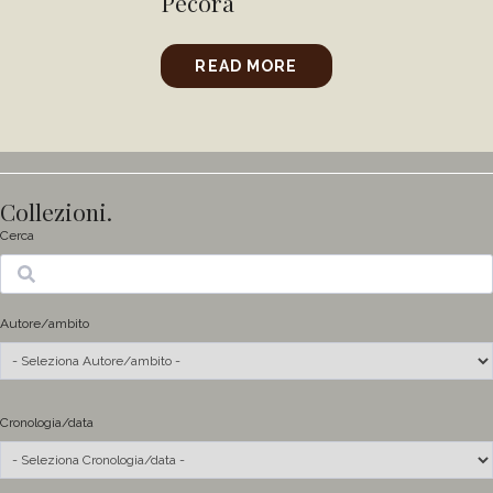
Pecora
READ MORE
Collezioni.
Cerca
Ricerca
Autore/ambito
Cronologia/data