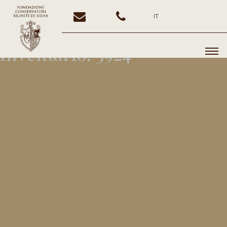
IT
Inventario:
3924