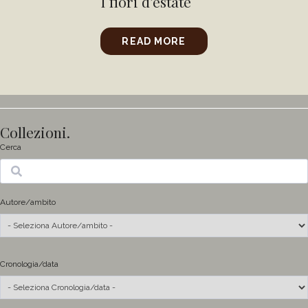
I fiori d’estate
READ MORE
Collezioni.
Cerca
Ricerca
Autore/ambito
Cronologia/data