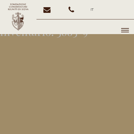
IT
Inventario:
3883-9