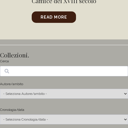
Camice del XVIII secolo
READ MORE
Collezioni.
Cerca
Ricerca
Autore/ambito
Cronologia/data