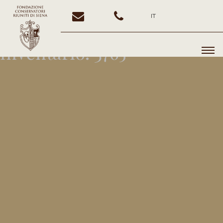
IT
Inventario:
3765