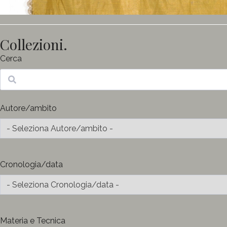
Collezioni.
Cerca
Ricerca
Autore/ambito
Cronologia/data
Materia e Tecnica