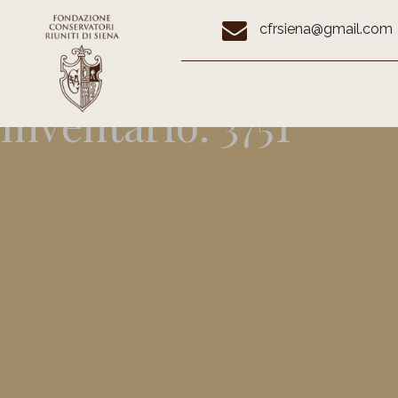
cfrsiena@gmail.com
Inventario:
3751