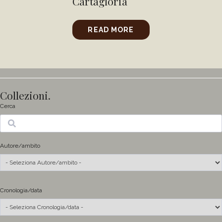
Cartagloria
READ MORE
Collezioni.
Cerca
Ricerca
Autore/ambito
Cronologia/data