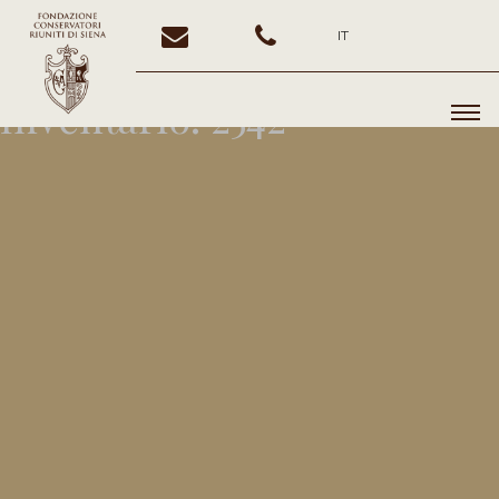
IT
Inventario:
2542