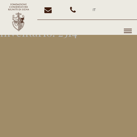
IT
Inventario:
2514