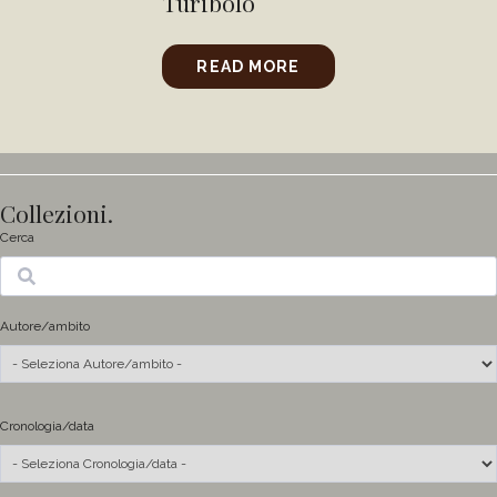
Turibolo
READ MORE
Collezioni.
Cerca
Ricerca
Autore/ambito
Cronologia/data