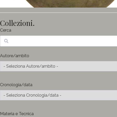
Collezioni.
Cerca
Ricerca
Autore/ambito
Cronologia/data
Materia e Tecnica