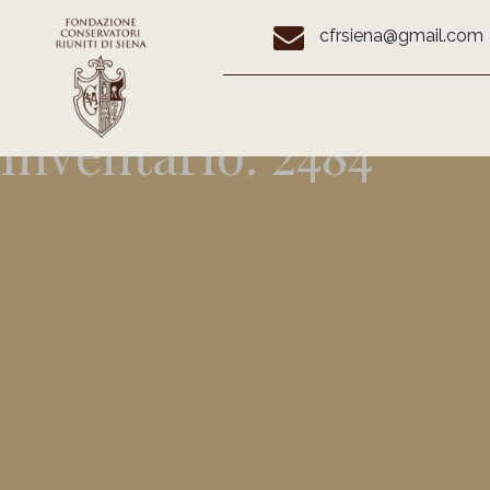
cfrsiena@gmail.com
Inventario:
2484