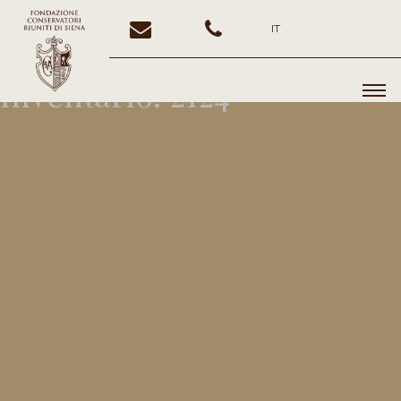
IT
Inventario:
2124