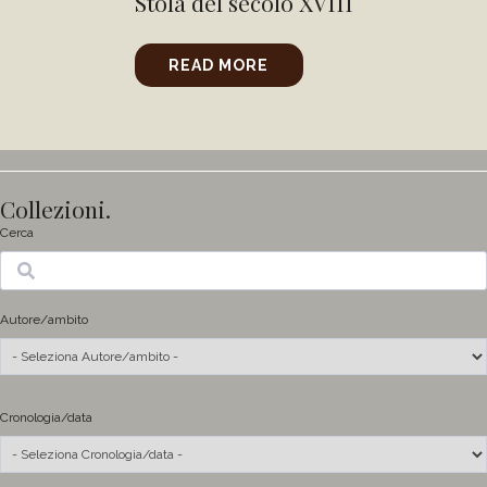
Stola del secolo XVIII
READ MORE
Collezioni.
Cerca
Ricerca
Autore/ambito
Cronologia/data