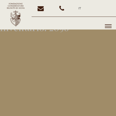
IT
Inventario:
2098