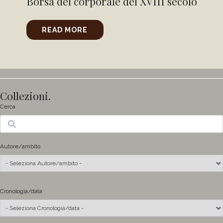
Borsa del corporale del XVIII secolo
READ MORE
Collezioni.
Cerca
Ricerca
Autore/ambito
Cronologia/data