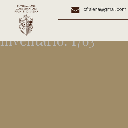
cfrsiena@gmail.com
Inventario:
1763