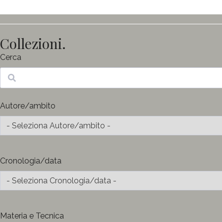
Collezioni.
Cerca
Ricerca
Autore/ambito
Cronologia/data
Materia e Tecnica