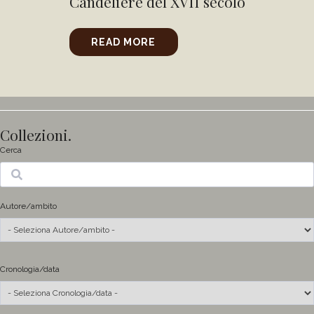
Candeliere del XVII secolo
READ MORE
Collezioni.
Cerca
Ricerca
Autore/ambito
Cronologia/data