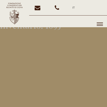
IT
Inventario:
1695