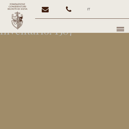
IT
Inventario:
1507