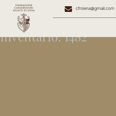
cfrsiena@gmail.com
Inventario:
1482