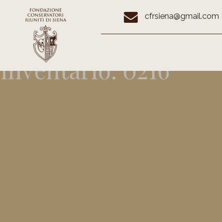
cfrsiena@gmail.com
Inventario:
0216