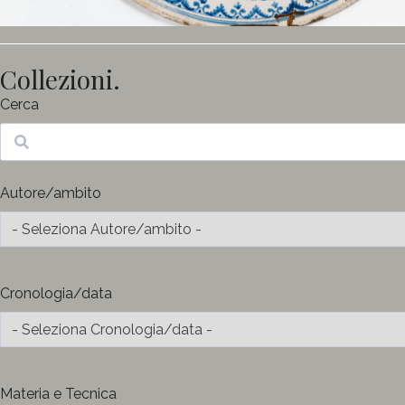
Collezioni.
Cerca
Ricerca
Autore/ambito
Cronologia/data
Materia e Tecnica