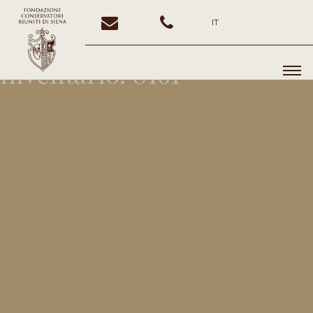
IT
Inventario:
0161