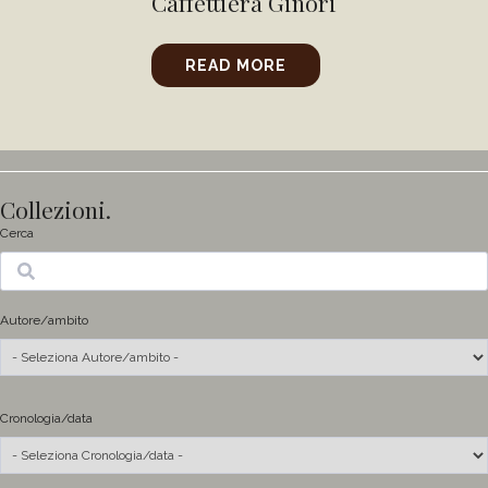
Caffettiera Ginori
READ MORE
Collezioni.
Cerca
Ricerca
Autore/ambito
Cronologia/data