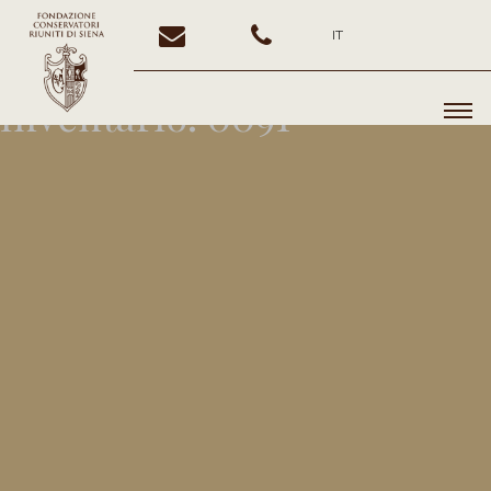
IT
Inventario:
0091