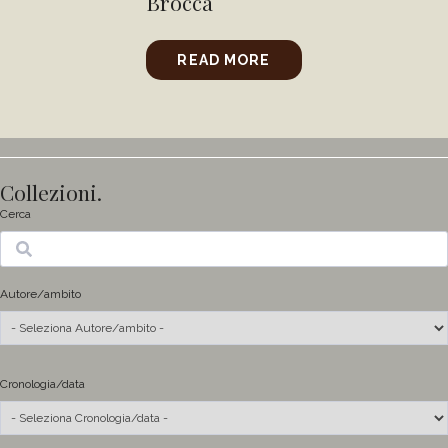
Brocca
READ MORE
Collezioni.
Cerca
Ricerca
Autore/ambito
Cronologia/data