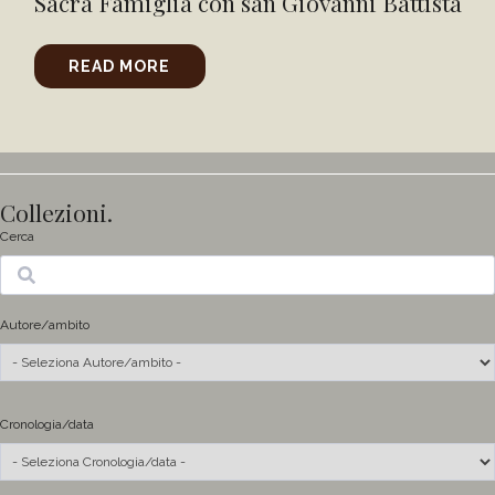
Sacra Famiglia con san Giovanni Battista
READ MORE
Collezioni.
Cerca
Ricerca
Autore/ambito
Cronologia/data