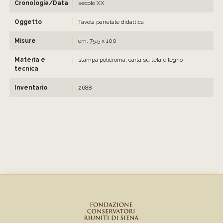
Cronologia/Data
secolo XX
Oggetto
Tavola parietale didattica
Misure
cm. 75.5 x 100
Materia e
stampa policroma, carta su tela e legno
tecnica
Inventario
2688