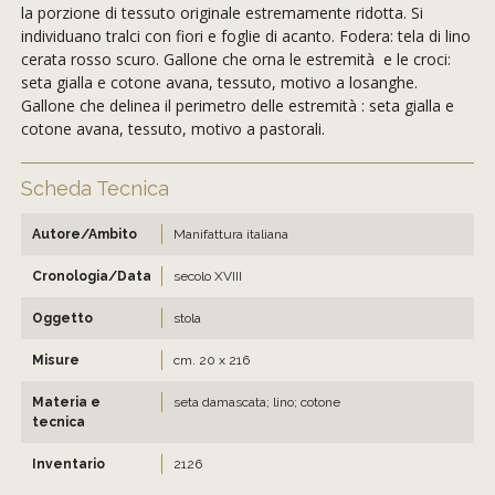
la porzione di tessuto originale estremamente ridotta. Si
individuano tralci con fiori e foglie di acanto. Fodera: tela di lino
cerata rosso scuro. Gallone che orna le estremità e le croci:
seta gialla e cotone avana, tessuto, motivo a losanghe.
Gallone che delinea il perimetro delle estremità : seta gialla e
cotone avana, tessuto, motivo a pastorali.
Scheda Tecnica
Autore/Ambito
Manifattura italiana
Cronologia/Data
secolo XVIII
Oggetto
stola
Misure
cm. 20 x 216
Materia e
seta damascata; lino; cotone
tecnica
Inventario
2126