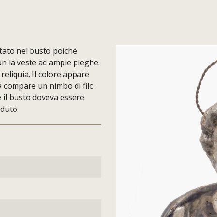
entato nel busto poiché
on la veste ad ampie pieghe.
 reliquia. Il colore appare
a compare un nimbo di filo
e il busto doveva essere
duto.