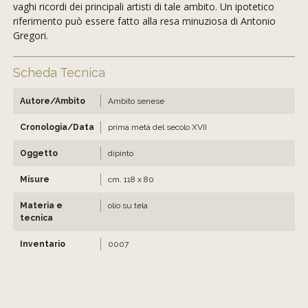
vaghi ricordi dei principali artisti di tale ambito. Un ipotetico
riferimento può essere fatto alla resa minuziosa di Antonio
Gregori.
Scheda Tecnica
Autore/Ambito
Ambito senese
Cronologia/Data
prima metà del secolo XVII
Oggetto
dipinto
Misure
cm. 118 x 80
Materia e
olio su tela
tecnica
Inventario
0007