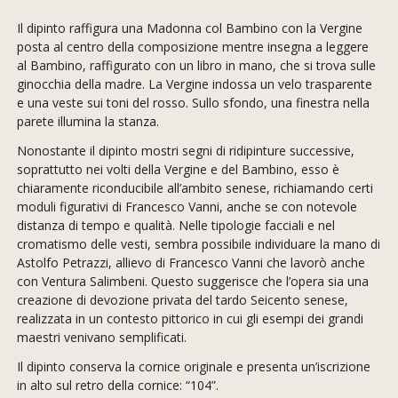
Il dipinto raffigura una Madonna col Bambino con la Vergine
posta al centro della composizione mentre insegna a leggere
al Bambino, raffigurato con un libro in mano, che si trova sulle
ginocchia della madre. La Vergine indossa un velo trasparente
e una veste sui toni del rosso. Sullo sfondo, una finestra nella
parete illumina la stanza.
Nonostante il dipinto mostri segni di ridipinture successive,
soprattutto nei volti della Vergine e del Bambino, esso è
chiaramente riconducibile all’ambito senese, richiamando certi
moduli figurativi di Francesco Vanni, anche se con notevole
distanza di tempo e qualità. Nelle tipologie facciali e nel
cromatismo delle vesti, sembra possibile individuare la mano di
Astolfo Petrazzi, allievo di Francesco Vanni che lavorò anche
con Ventura Salimbeni. Questo suggerisce che l’opera sia una
creazione di devozione privata del tardo Seicento senese,
realizzata in un contesto pittorico in cui gli esempi dei grandi
maestri venivano semplificati.
Il dipinto conserva la cornice originale e presenta un’iscrizione
in alto sul retro della cornice: “104”.