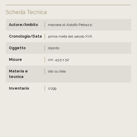
Scheda Tecnica
Autore/Ambito
maniera di Astolfo Petrazzi
Cronologia/Data
prima metà del secolo XVII
Oggetto
dipinto
Misure
cm. 43,5 x 52
Materia e
olio su tela
tecnica
Inventario
0299