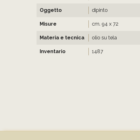
Oggetto
dipinto
Misure
cm. 94 x 72
Materia e tecnica
olio su tela
Inventario
1487