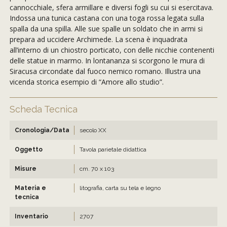
cannocchiale, sfera armillare e diversi fogli su cui si esercitava.
Indossa una tunica castana con una toga rossa legata sulla
spalla da una spilla. Alle sue spalle un soldato che in armi si
prepara ad uccidere Archimede. La scena è inquadrata
all’interno di un chiostro porticato, con delle nicchie contenenti
delle statue in marmo. In lontananza si scorgono le mura di
Siracusa circondate dal fuoco nemico romano. Illustra una
vicenda storica esempio di “Amore allo studio”.
Scheda Tecnica
Cronologia/Data
secolo XX
Oggetto
Tavola parietale didattica
Misure
cm. 70 x 103
Materia e
litografia, carta su tela e legno
tecnica
Inventario
2707