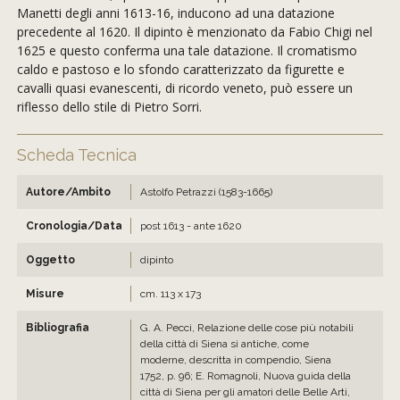
Manetti degli anni 1613-16, inducono ad una datazione
precedente al 1620. Il dipinto è menzionato da Fabio Chigi nel
1625 e questo conferma una tale datazione. Il cromatismo
caldo e pastoso e lo sfondo caratterizzato da figurette e
cavalli quasi evanescenti, di ricordo veneto, può essere un
riflesso dello stile di Pietro Sorri.
Scheda Tecnica
Autore/Ambito
Astolfo Petrazzi (1583-1665)
Cronologia/Data
post 1613 - ante 1620
Oggetto
dipinto
Misure
cm. 113 x 173
Bibliografia
G. A. Pecci, Relazione delle cose più notabili
della città di Siena si antiche, come
moderne, descritta in compendio, Siena
1752, p. 96; E. Romagnoli, Nuova guida della
città di Siena per gli amatori delle Belle Arti,