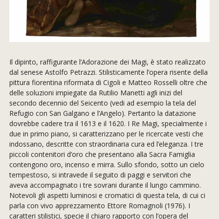
Il dipinto, raffigurante l’Adorazione dei Magi, è stato realizzato
dal senese Astolfo Petrazzi. Stilisticamente l’opera risente della
pittura fiorentina riformata di Cigoli e Matteo Rosselli oltre che
delle soluzioni impiegate da Rutilio Manetti agli inizi del
secondo decennio del Seicento (vedi ad esempio la tela del
Refugio con San Galgano e l’Angelo). Pertanto la datazione
dovrebbe cadere tra il 1613 e il 1620. I Re Magi, specialmente i
due in primo piano, si caratterizzano per le ricercate vesti che
indossano, descritte con straordinaria cura ed l’eleganza. I tre
piccoli contenitori d’oro che presentano alla Sacra Famiglia
contengono oro, incenso e mirra. Sullo sfondo, sotto un cielo
tempestoso, si intravede il seguito di paggi e servitori che
aveva accompagnato i tre sovrani durante il lungo cammino.
Notevoli gli aspetti luminosi e cromatici di questa tela, di cui ci
parla con vivo apprezzamento Ettore Romagnoli (1976). I
caratteri stilistici, specie il chiaro rapporto con l’opera del