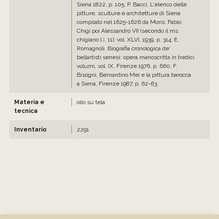
Siena 1822, p. 105; P. Bacci, L'elenco delle
pitture, sculture e architetture di Siena
compilato nel 1625-1626 da Mons. Fabio
Chigi poi Alessandro VII (secondo il ms.
chigiano l.i. 11), vol. XLVI, 1939, p. 314; E.
Romagnoli, Biografia cronologica de'
bellartisti senesi: opera manoscritta in tredici
volumi, vol. IX, Firenze 1976, p. 660; F.
Bisogni, Bernardino Mei e la pittura barocca
a Siena, Firenze 1987, p. 62-63.
Materia e
olio su tela
tecnica
Inventario
2291